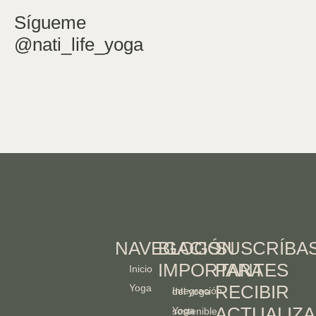
Sígueme
@nati_life_yoga
NAVEGACIÓN
BLOGS
SUSCRÍBA
IMPORTANTES
PARA
Inicio
RECIBIR
Yoga
Integración del yoga
ACTUALIZA
Yoga sostenible